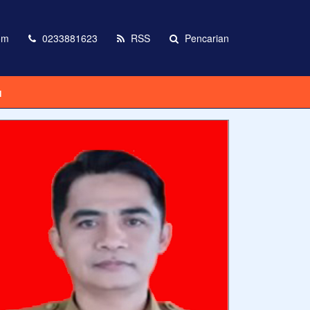
om
0233881623
RSS
Pencarian
I