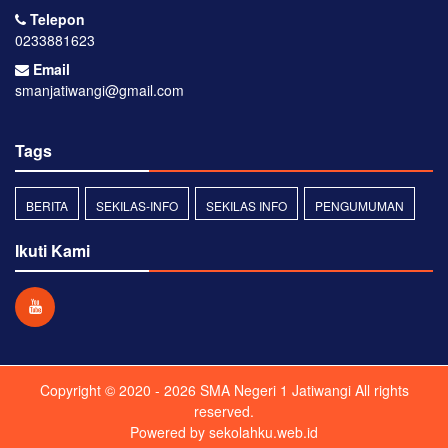
Telepon
0233881623
Email
smanjatiwangi@gmail.com
Tags
BERITA
SEKILAS-INFO
SEKILAS INFO
PENGUMUMAN
Ikuti Kami
Copyright © 2020 - 2026
SMA Negeri 1 Jatiwangi
All rights
reserved.
Powered by
sekolahku.web.id