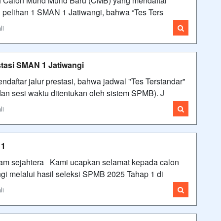
 Calon Murid Murid Baru (CMB) yang mendaftar
 pelihan 1 SMAN 1 Jatiwangi, bahwa “Tes Ters
li
stasi SMAN 1 Jatiwangi
aftar jalur prestasi, bahwa jadwal "Tes Terstandar"
l dan sesi waktu ditentukan oleh sistem SPMB). J
li
 1
lam sejahtera Kami ucapkan selamat kepada calon
gi melalui hasil seleksi SPMB 2025 Tahap 1 di
li