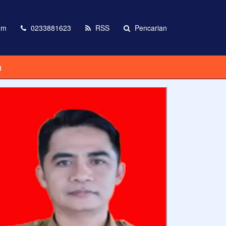
om
0233881623
RSS
Pencarian
I