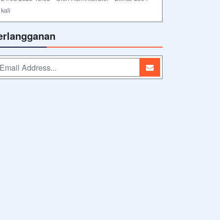
kali
erlangganan