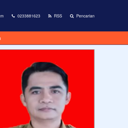
om
0233881623
RSS
Pencarian
I