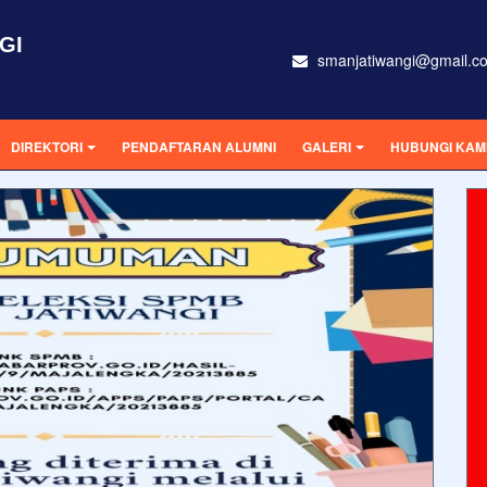
GI
smanjatiwangi@gmail.c
DIREKTORI
PENDAFTARAN ALUMNI
GALERI
HUBUNGI KAM