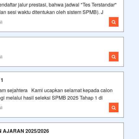
aftar jalur prestasi, bahwa jadwal "Tes Terstandar"
l dan sesi waktu ditentukan oleh sistem SPMB). J
li
li
 1
lam sejahtera Kami ucapkan selamat kepada calon
gi melalui hasil seleksi SPMB 2025 Tahap 1 di
li
 AJARAN 2025/2026