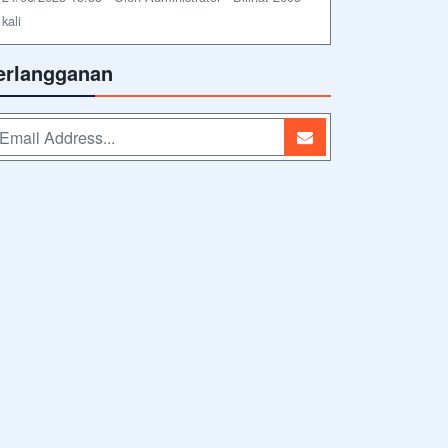
kali
erlangganan