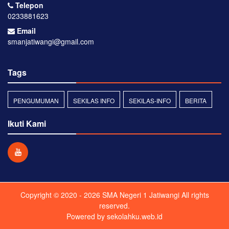
Telepon
0233881623
Email
smanjatiwangi@gmail.com
Tags
PENGUMUMAN
SEKILAS INFO
SEKILAS-INFO
BERITA
Ikuti Kami
Copyright © 2020 - 2026
SMA Negeri 1 Jatiwangi
All rights
reserved.
Powered by
sekolahku.web.id