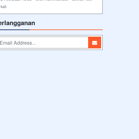
kali
erlangganan