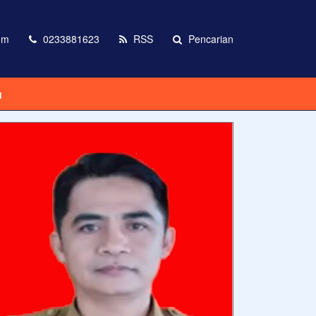
om
0233881623
RSS
Pencarian
I