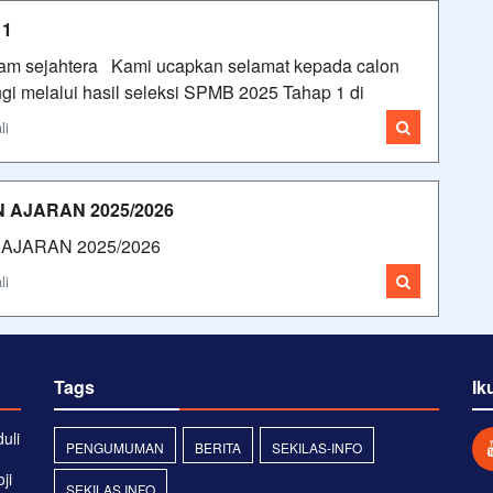
 1
lam sejahtera Kami ucapkan selamat kepada calon
gi melalui hasil seleksi SPMB 2025 Tahap 1 di
li
 AJARAN 2025/2026
AJARAN 2025/2026
li
Tags
Ik
uli
PENGUMUMAN
BERITA
SEKILAS-INFO
ji
SEKILAS INFO